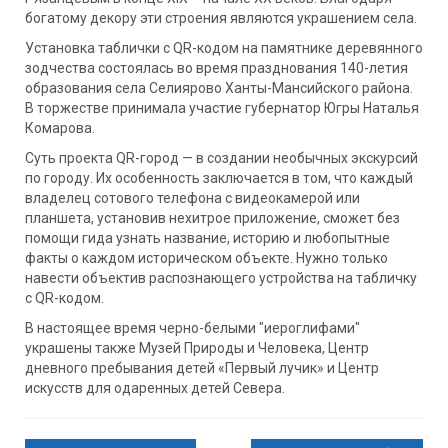
богатому декору эти строения являются украшением села.
Установка таблички с QR-кодом на памятнике деревянного
зодчества состоялась во время празднования 140-летия
образования села Селиярово Ханты-Мансийского района.
В торжестве принимала участие губернатор Югры Наталья
Комарова.
Суть проекта QR-город — в создании необычных экскурсий
по городу. Их особенность заключается в том, что каждый
владелец сотового телефона с видеокамерой или
планшета, установив нехитрое приложение, сможет без
помощи гида узнать название, историю и любопытные
факты о каждом историческом объекте. Нужно только
навести объектив распознающего устройства на табличку
с QR-кодом.
В настоящее время черно-белыми "иероглифами"
украшены также Музей Природы и Человека, Центр
дневного пребывания детей «Первый лучик» и Центр
искусств для одаренных детей Севера.