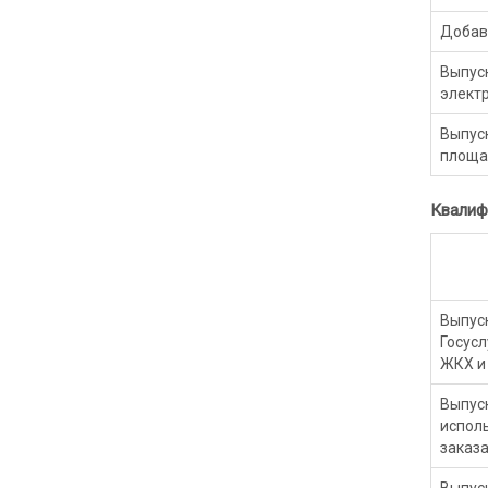
Добав
Выпуск
элект
Выпуск
площа
Квалиф
Выпус
Госусл
ЖКХ и 
Выпус
испол
заказ
Выпус