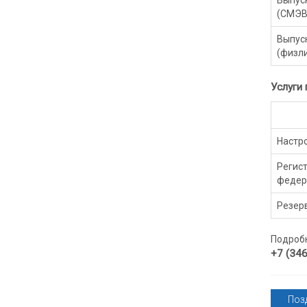
(СМЭВ
Выпуск
(физл
Услуги
Настро
Регис
федер
Резер
Подробн
+7 (346
Позд