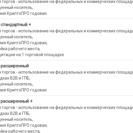
 торгов - использование на федеральных и коммерческих площадк
енный носитель,
зия КриптоПРО годовая
 стандартный +
 торгов - использование на федеральных и коммерческих площадк
енный носитель,
зия КриптоПРО годовая,
йка рабочего места,
дитация на 1 торговой площадке
 расширенный
 торгов - использование на федеральных и коммерческих площадк
ках B2B и ГПБ,
енный носитель,
зия КриптоПРО годовая
 расширенный +
 торгов - использование на федеральных и коммерческих площадк
ках B2B и ГПБ,
енный носитель,
зия КриптоПРО годовая,
йка рабочего места,