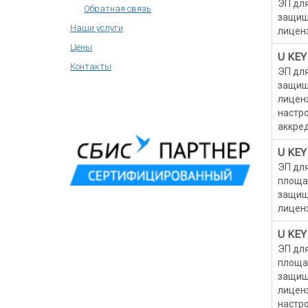
ЭП для
Обратная связь
защищ
Наши услуги
лицен
Цены
U KEY
Контакты
ЭП для
защищ
лицен
настро
аккре
U KEY
ЭП для
площад
защищ
лицен
U KEY
ЭП для
площад
защищ
лицен
настро