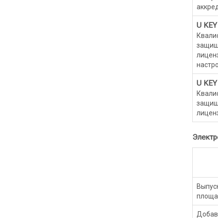
аккре
U KEY
Квалиф
защищ
лицен
настро
U KEY
Квалиф
защищ
лицен
Электр
Выпуск
площад
Добав