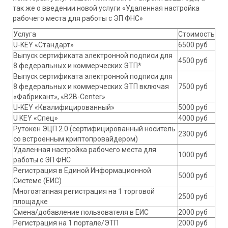
так же о введении новой услуги «Удаленная настройка
рабочего места для работы с ЭП ФНС»
Услуга
Стоимость
U-KEY «Стандарт»
6500 руб
Выпуск сертификата электронной подписи для
4500 руб
8 федеральных и коммерческих ЭТП*
Выпуск сертификата электронной подписи для
8 федеральных и коммерческих ЭТП включая
7500 руб
«Фабрикант», «В2В-Center»
U-KEY «Квалифицированный»
5000 руб
U KEY «Спец»
4000 руб
Рутокен ЭЦП 2.0 (сертифицированный носитель
2300 руб
со встроенным криптопровайдером)
Удаленная настройка рабочего места для
1000 руб
работы с ЭП ФНС
Регистрация в Единой Информационной
5000 руб
Системе (ЕИС)
Многоэтапная регистрация на 1 торговой
2500 руб
площадке
Смена/добавление пользователя в ЕИС
2000 руб
Регистрация на 1 портале/ЭТП
2000 руб