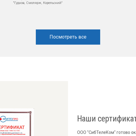
"Гудков, Смолярж, Корельский"
Посмотреть все
Наши сертифика
ООО "СибТелеКом" готово о