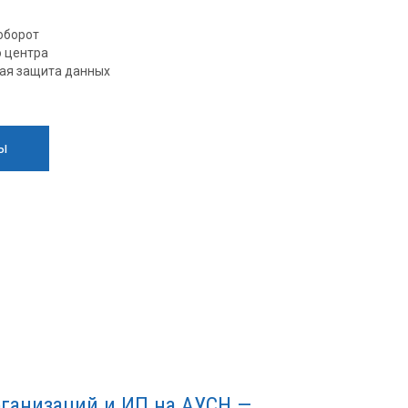
оборот
 центра
ая защита данных
ты
ганизаций и ИП на АУСН —