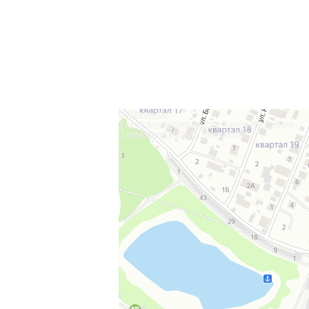
СибТелеКом
Удостоверяющий центр в Ханты‑Мансийске
IT-компания в Ханты‑Мансийске