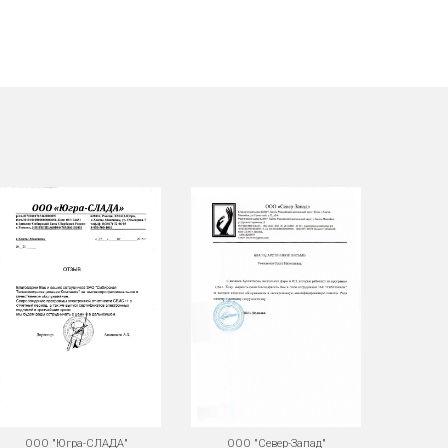
ООО "Югра-СЛАДА"
ООО "Север-Запад"